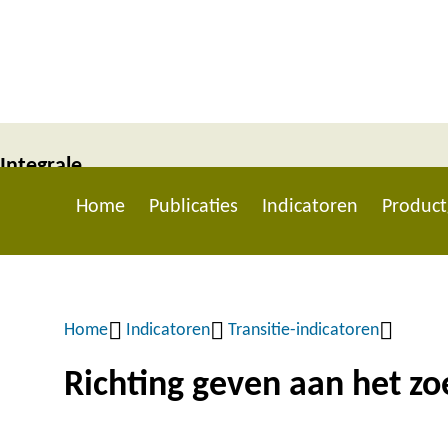
Overslaan
en
naar
de
inhoud
Integrale
gaan
Home
Publicaties
Indicatoren
Product
Circulaire
Main
Economie
navigation
Rapportage
Home
Indicatoren
Transitie-indicatoren
(ICER) -
Kruimelpad
Richting geven aan het z
2025