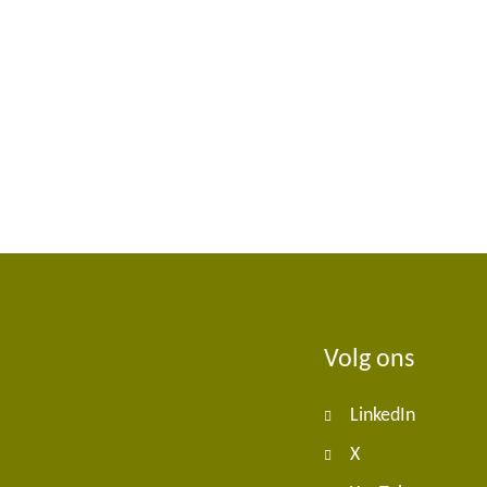
Volg ons
Foote
LinkedIn
navig
X