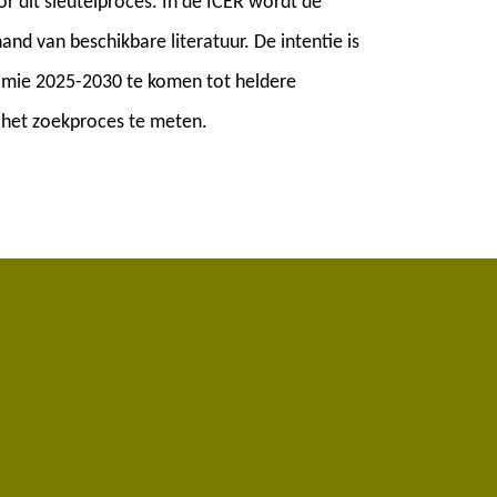
 dit sleutelproces. In de ICER wordt de
nd van beschikbare literatuur. De intentie is
omie 2025-2030 te komen tot heldere
 het zoekproces te meten.