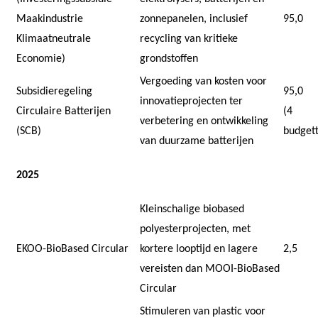
Maakindustrie
zonnepanelen, inclusief
95,0
Klimaatneutrale
recycling van kritieke
Economie)
grondstoffen
Vergoeding van kosten voor
Subsidieregeling
95,0
innovatieprojecten ter
Circulaire Batterijen
(4
verbetering en ontwikkeling
(SCB)
budget
van duurzame batterijen
2025
Kleinschalige biobased
polyesterprojecten, met
EKOO-BioBased Circular
kortere looptijd en lagere
2,5
vereisten dan MOOI-BioBased
Circular
Stimuleren van plastic voor