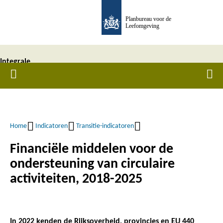
Overslaan
Planbureau voor de
en
Leefomgeving
naar
de
Integrale
inhoud
Home
Men
gaan
Circulaire
Economie
Rapportage
Home
Indicatoren
Transitie-indicatoren
(ICER) -
Kruimelpad
Financiële middelen voor de
2025
ondersteuning van circulaire
activiteiten, 2018-2025
In 2022 kenden de Rijksoverheid, provincies en EU 440