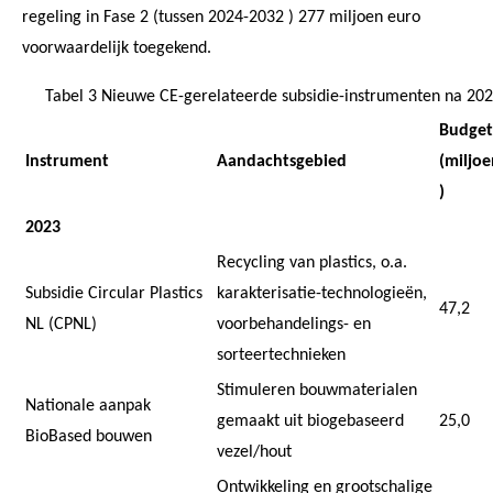
regeling in Fase 2 (tussen 2024-2032 ) 277 miljoen euro
voorwaardelijk toegekend.
Tabel 3 Nieuwe CE-gerelateerde subsidie-instrumenten na 20
Budget
Instrument
Aandachtsgebied
(miljoe
)
2023
Recycling van plastics, o.a.
Subsidie Circular Plastics
karakterisatie-technologieën,
47,2
NL (CPNL)
voorbehandelings- en
sorteertechnieken
Stimuleren bouwmaterialen
Nationale aanpak
gemaakt uit biogebaseerd
25,0
BioBased bouwen
vezel/hout
Ontwikkeling en grootschalige