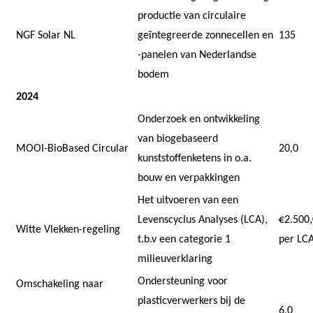
productie van circulaire
NGF Solar NL
geïntegreerde zonnecellen en
135
-panelen van Nederlandse
bodem
2024
Onderzoek en ontwikkeling
van biogebaseerd
MOOI-BioBased Circular
20,0
kunststoffenketens in o.a.
bouw en verpakkingen
Het uitvoeren van een
Levenscyclus Analyses (LCA),
€2.500
Witte Vlekken-regeling
t.b.v een categorie 1
per LC
milieuverklaring
Ondersteuning voor
Omschakeling naar
plasticverwerkers bij de
6,0