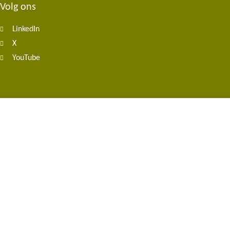
Volg ons
Footer
LinkedIn
navigation
X
YouTube