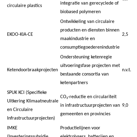
integratie van gerecyclede of
circulaire plastics
biobased polymeren
Ontwikkeling van circulaire
producten en diensten binnen
EKOO-KIA-CE
2,5
maakindustrie en
consumptiegoederenindustrie
Ondersteuning ketenregie
uitvoeringsfase projecten met
Ketendoorbraakprojecten
n.v.t.
bestaande consortia van
ketenpartners
SPUK KCI (Specifieke
CO₂-reductie en circulariteit
Uitkering Klimaatneutrale
in infrastructuurprojecten van
9,0
en Circulaire
gemeenten en provincies
Infrastructuurprojecten)
IMKE
Productielijnen voor
(Investeringssubsidie
elektrolysers, batterijen en